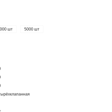
000 шт
5000 шт
0
0
0
тырёхклапанная
г