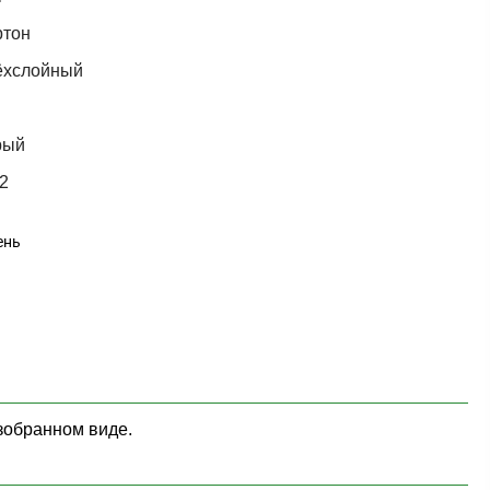
ртон
ёхслойный
рый
2
ень
зобранном виде.