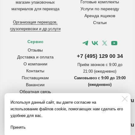
Готовые комплекты
магазин упаковочных
Услуги по переезду
материалов для переезда
Аренда ящиков
Организация переездов,
Статьи
грузоперевозки и др.услуги
Сервис
Отзывы
+7 (495) 129 00 34
Доставка и оплата
О компании
Приём звонков с 9:00 до
Контакты
21:00 (ежедневно)
Поставщикам
Самовывоз с 9:00 до 19:00
Вакансии
(ежедневно)
Обратная связь
Инструкции по сборке
info@pereezdmarket.ru
Используя данный сайт, вы даете согласие на
коробок
Общая почта для клиентов
использование файлов cookie, помогающих нам сделать его
Вопросы и ответы
удобнее для вас.
Полезное на Яндекс.Дзен
buh@pereezdmarket.ru
Политика
Принять
конфиденциальности
Электронная почта