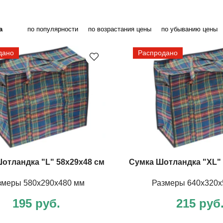
а
по популярности
по возрастания цены
по убыванию цены
дано
Распродано
отландка "L" 58х29х48 см
Сумка Шотландка "XL" 
змеры 580х290х480 мм
Размеры 640х320х
195 руб.
215 руб