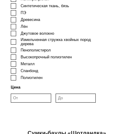
Синтетическая ткань, бязь
ПЭ
Древесина
Лён
Джутовое волокно
Измельченная стружка хвойных пород
дерева
Пенополистирол
Высокопрочный полиэтилен
Металл
Спанбонд
Полиэтилен
Цена
Сумки-баулы «Шотландка»