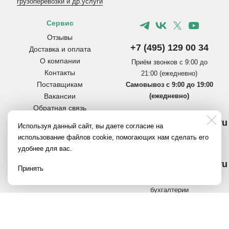
грузоперевозки и др.услуги
Сервис
Отзывы
+7 (495) 129 00 34
Доставка и оплата
О компании
Приём звонков с 9:00 до
Контакты
21:00 (ежедневно)
Поставщикам
Самовывоз с 9:00 до 19:00
Вакансии
(ежедневно)
Обратная связь
Инструкции по сборке
info@pereezdmarket.ru
Используя данный сайт, вы даете согласие на
коробок
Общая почта для клиентов
использование файлов cookie, помогающих нам сделать его
Вопросы и ответы
удобнее для вас.
Полезное на Яндекс.Дзен
buh@pereezdmarket.ru
Политика
Принять
конфиденциальности
Электронная почта
бухгалтерии