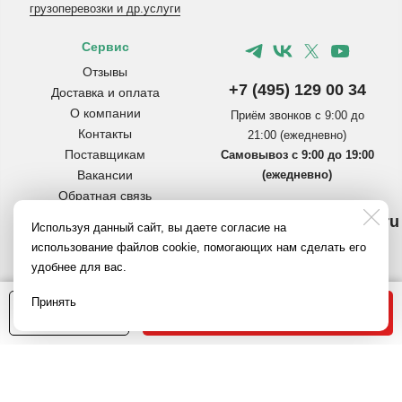
грузоперевозки и др.услуги
Сервис
Отзывы
+7 (495) 129 00 34
Доставка и оплата
О компании
Приём звонков с 9:00 до
Контакты
21:00 (ежедневно)
Поставщикам
Самовывоз с 9:00 до 19:00
Вакансии
(ежедневно)
Обратная связь
Инструкции по сборке
info@pereezdmarket.ru
Используя данный сайт, вы даете согласие на
коробок
Общая почта для клиентов
использование файлов cookie, помогающих нам сделать его
Вопросы и ответы
удобнее для вас.
Полезное на Яндекс.Дзен
buh@pereezdmarket.ru
Политика
В корзину
Принять
1
конфиденциальности
Электронная почта
98 руб.
бухгалтерии