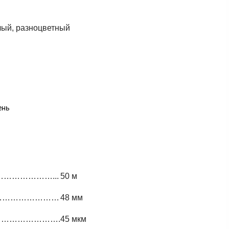
лый, разноцветный
ень
…………………...
50 м
………………………
48 мм
……………………….
45 мкм