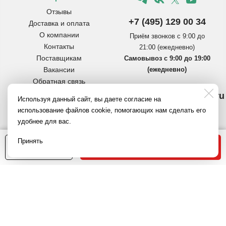
Отзывы
+7 (495) 129 00 34
Доставка и оплата
О компании
Приём звонков с 9:00 до
Контакты
21:00 (ежедневно)
Поставщикам
Самовывоз с 9:00 до 19:00
Вакансии
(ежедневно)
Обратная связь
Инструкции по сборке
info@pereezdmarket.ru
Используя данный сайт, вы даете согласие на
коробок
Общая почта для клиентов
использование файлов cookie, помогающих нам сделать его
Вопросы и ответы
удобнее для вас.
Полезное на Яндекс.Дзен
buh@pereezdmarket.ru
Политика
В корзину
Принять
1
конфиденциальности
Электронная почта
18.70 руб.
бухгалтерии