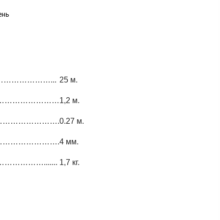
ень
…………………...
25 м.
…………………………
1,2 м.
………………………….
0.27 м.
…………………………….
4 мм.
………….......
1,7 кг.