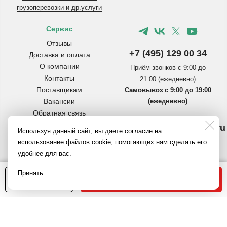
грузоперевозки и др.услуги
Сервис
Отзывы
+7 (495) 129 00 34
Доставка и оплата
О компании
Приём звонков с 9:00 до
Контакты
21:00 (ежедневно)
Поставщикам
Самовывоз с 9:00 до 19:00
Вакансии
(ежедневно)
Обратная связь
Инструкции по сборке
info@pereezdmarket.ru
Используя данный сайт, вы даете согласие на
коробок
Общая почта для клиентов
использование файлов cookie, помогающих нам сделать его
Вопросы и ответы
удобнее для вас.
Полезное на Яндекс.Дзен
buh@pereezdmarket.ru
Политика
В корзину
Принять
1
конфиденциальности
Электронная почта
4.10 руб.
бухгалтерии